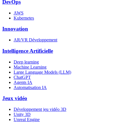
DevOps
AWS
Kubernetes
Innovation
AR/VR Développement
Intelligence Artificielle
Deep learning
Machine Learning
Large Language Models (LLM)
ChatGPT
Agents IA
Automatisation IA
Jeux vidéo
Développement jeu vidéo 3D
Unity 3D
Unreal Engine