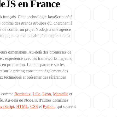
deJS en France
français. Cette technologie JavaScript côté
ups comme des grands groupes qui cherchent à
e de confier un projet Node.js à une agence
chnique, de la maintenabilité du code et de la
sieurs dimensions. Au-delà des promesses de
ise : expérience avec les frameworks majeurs,
s en production. La transparence sur les
t sur le pricing constituent également des
ix techniques et présenter des références
les comme
Bordeaux
,
Lille
,
Lyon
,
Marseille
et
sée. Au-delà de Node.js, d'autres domaines
avaScript
,
HTML
,
CSS
et
Python
, qui souvent