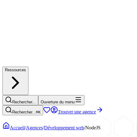
Ressources
Rechercher...
Ouverture du menu
Trouver une agence
Rechercher...
⌘
K
Accueil
/
Agences
/
Développement web
/
NodeJS