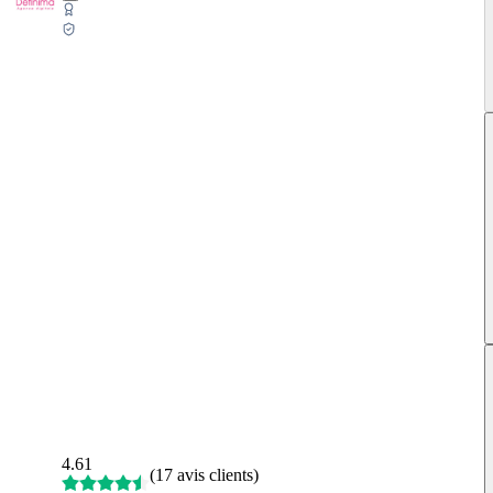
4.61
(
17 avis clients
)