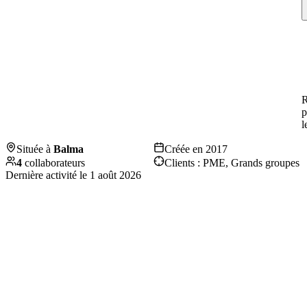
R
p
l
Située à
Balma
Créée en
2017
4
collaborateurs
Clients :
PME, Grands groupes
Dernière activité le
1 août 2026