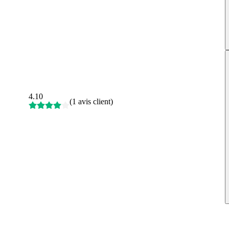
4.10
(
1 avis client
)