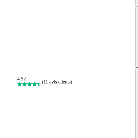
4.52
(
11 avis clients
)