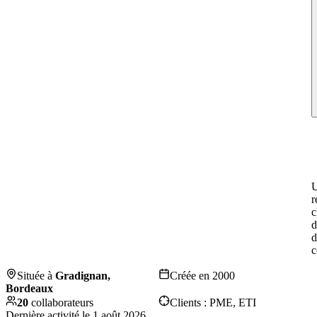
r
c
d
d
c
Située à
Gradignan,
Créée en
2000
Bordeaux
20
collaborateurs
Clients :
PME, ETI
Dernière activité le
1 août 2026