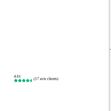
4.61
(
17 avis clients
)