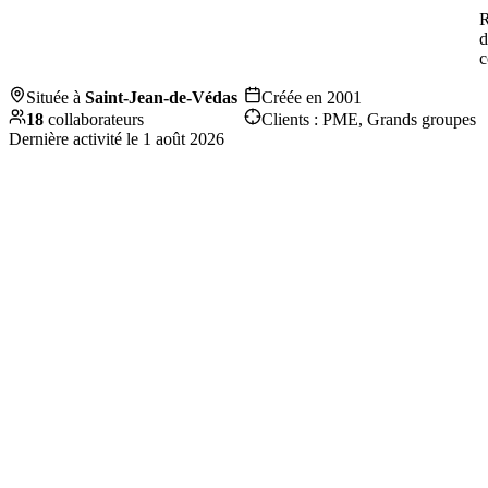
R
d
c
Située à
Saint-Jean-de-Védas
Créée en
2001
18
collaborateurs
Clients :
PME, Grands groupes
Dernière activité le
1 août 2026