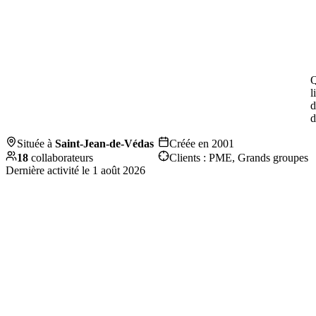
Q
l
d
d
Située à
Saint-Jean-de-Védas
Créée en
2001
18
collaborateurs
Clients :
PME, Grands groupes
Dernière activité le
1 août 2026