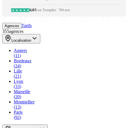
4,8/5
sur Trustpilot
·
704 avis
Tarifs
Agences
355
agences
Localisation
Angers
(
11
)
Bordeaux
(
24
)
Lille
(
21
)
Lyon
(
33
)
Marseille
(
20
)
Montpellier
(
13
)
Paris
(
92
)