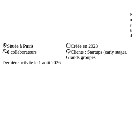
N
m
s
a
d
Située à
Paris
Créée en
2023
8
collaborateurs
Clients :
Startups (early stage),
Grands groupes
Dernière activité le
1 août 2026