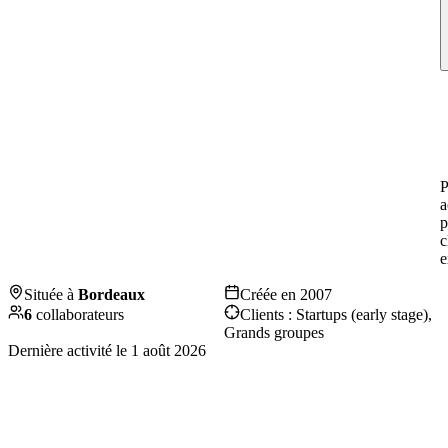
P
a
p
c
e
Située à
Bordeaux
Créée en
2007
6
collaborateurs
Clients :
Startups (early stage),
Grands groupes
Dernière activité le
1 août 2026