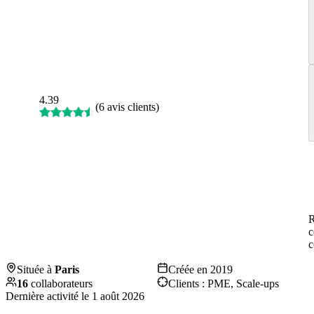
4.39
(
6 avis clients
)
R
c
c
Située à
Paris
Créée en
2019
16
collaborateurs
Clients :
PME, Scale-ups
Dernière activité le
1 août 2026