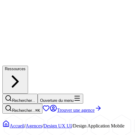
Ressources
Rechercher...
Ouverture du menu
Trouver une agence
Rechercher...
⌘
K
Accueil
/
Agences
/
Design UX UI
/
Design Application Mobile