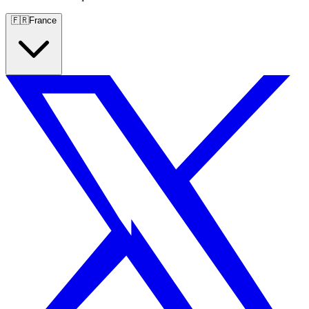
🇫🇷
France