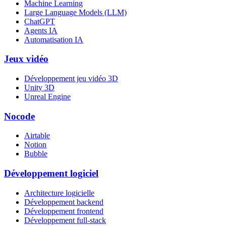
Machine Learning
Large Language Models (LLM)
ChatGPT
Agents IA
Automatisation IA
Jeux vidéo
Développement jeu vidéo 3D
Unity 3D
Unreal Engine
Nocode
Airtable
Notion
Bubble
Développement logiciel
Architecture logicielle
Développement backend
Développement frontend
Développement full-stack