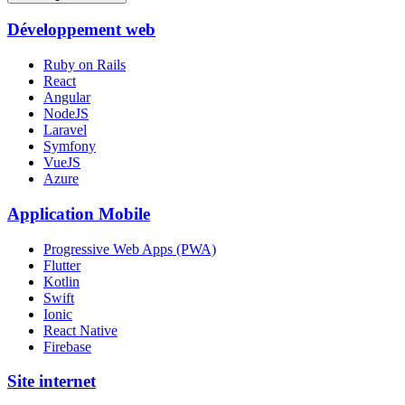
Développement web
Ruby on Rails
React
Angular
NodeJS
Laravel
Symfony
VueJS
Azure
Application Mobile
Progressive Web Apps (PWA)
Flutter
Kotlin
Swift
Ionic
React Native
Firebase
Site internet