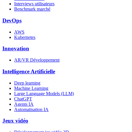
Interviews utilisateurs
Benchmark marché
DevOps
AWS
Kubernetes
Innovation
AR/VR Développement
Intelligence Artificielle
Deep learning
Machine Learning
Large Language Models (LLM)
ChatGPT
Agents IA
Automatisation IA
Jeux vidéo