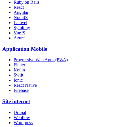
Ruby on Rails
React
Angular
NodeJS
Laravel
Symfony
VueJS
Azure
Application Mobile
Progressive Web Apps (PWA)
Flutter
Kotlin
Swift
Ionic
React Native
Firebase
Site internet
Drupal
Webflow
Wordpress