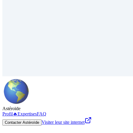
Astéroïde
Profil
🔥
Expertises
FAQ
Visiter leur site internet
Contacter Astéroïde