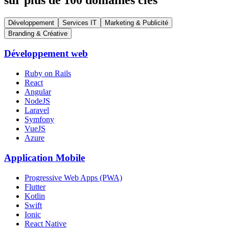
Développement
Services IT
Marketing & Publicité
Branding & Créative
Développement web
Ruby on Rails
React
Angular
NodeJS
Laravel
Symfony
VueJS
Azure
Application Mobile
Progressive Web Apps (PWA)
Flutter
Kotlin
Swift
Ionic
React Native