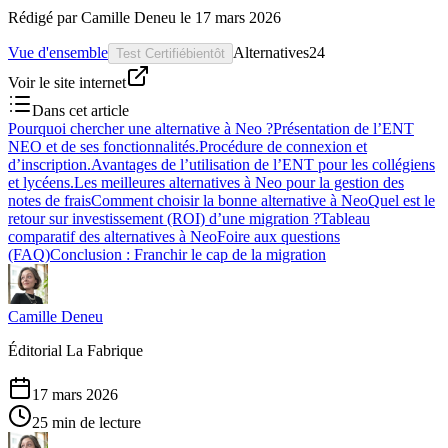
Rédigé par
Camille Deneu
le
17 mars 2026
Vue d'ensemble
Alternatives
24
Test Certifié
bientôt
Voir le site internet
Dans cet article
Pourquoi chercher une alternative à Neo ?
Présentation de l’ENT
NEO et de ses fonctionnalités.
Procédure de connexion et
d’inscription.
Avantages de l’utilisation de l’ENT pour les collégiens
et lycéens.
Les meilleures alternatives à Neo pour la gestion des
notes de frais
Comment choisir la bonne alternative à Neo
Quel est le
retour sur investissement (ROI) d’une migration ?
Tableau
comparatif des alternatives à Neo
Foire aux questions
(FAQ)
Conclusion : Franchir le cap de la migration
Camille Deneu
Éditorial La Fabrique
17 mars 2026
25 min de lecture