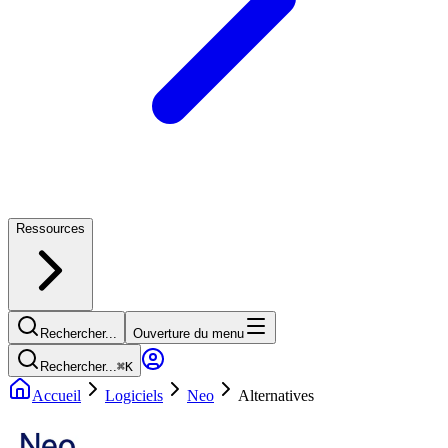
Ressources
Rechercher...
Ouverture du menu
Rechercher...
⌘
K
Accueil
Logiciels
Neo
Alternatives