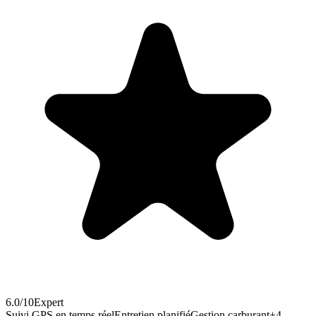
6.0
/10
Expert
Suivi GPS en temps réel
Entretien planifié
Gestion carburant
+
4