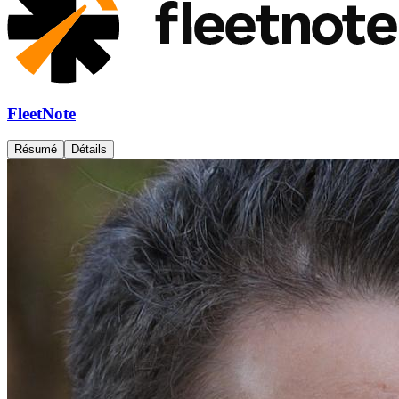
FleetNote
Résumé
Détails