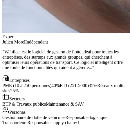
Expert
Julien Morel
Indépendant
"
Webfleet est le logiciel de gestion de flotte idéal pour toutes les
entreprises, des startups aux grands groupes, qui cherchent à
optimiser leurs opérations de transport. Ce logiciel intelligent offre
une foule de fonctionnalités qui aident à gérer e...
"
Entreprises
PME (10 à 250 personnes)
40
%
ETI (251-5000)
35
%
Réseaux multi-
sites
25
%
Secteurs
BTP & Travaux publics
Maintenance & SAV
Personas
Gestionnaire de flotte de véhicules
Responsable logistique
Transporteurs
Responsable supply chain
+
1