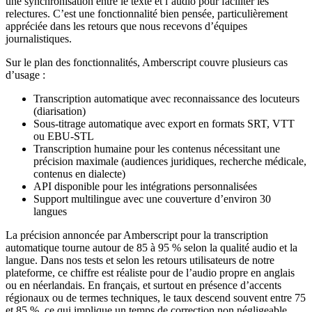
une synchronisation entre le texte et l’audio pour faciliter les
relectures. C’est une fonctionnalité bien pensée, particulièrement
appréciée dans les retours que nous recevons d’équipes
journalistiques.
Sur le plan des fonctionnalités, Amberscript couvre plusieurs cas
d’usage :
Transcription automatique avec reconnaissance des locuteurs
(diarisation)
Sous-titrage automatique avec export en formats SRT, VTT
ou EBU-STL
Transcription humaine pour les contenus nécessitant une
précision maximale (audiences juridiques, recherche médicale,
contenus en dialecte)
API disponible pour les intégrations personnalisées
Support multilingue avec une couverture d’environ 30
langues
La précision annoncée par Amberscript pour la transcription
automatique tourne autour de 85 à 95 % selon la qualité audio et la
langue. Dans nos tests et selon les retours utilisateurs de notre
plateforme, ce chiffre est réaliste pour de l’audio propre en anglais
ou en néerlandais. En français, et surtout en présence d’accents
régionaux ou de termes techniques, le taux descend souvent entre 75
et 85 %, ce qui implique un temps de correction non négligeable.