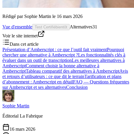
Rédigé par
Sophie Martin
le
16 mars 2026
Vue d'ensemble
Alternatives
31
Test Certifié
bientôt
Voir le site internet
Dans cet article
Présentation d’Amberscript : ce que l’outil fait vraiment
Pourquoi
chercher une alternative à Amberscript ?
Les fonctionnalités clés à
évaluer dans un outil de transcription
Les meilleures alternatives à
Amberscript
Comment choisir la bonne alternative à
Amberscript
Tableau comparatif des alternatives à Amberscript
Avis
et retours d’utilisateurs : ce que dit le terrain
Tarification et plans
d’abonnement : Amberscript en détail
FAQ — Questions fréquentes
sur Amberscript et ses alternatives
Conclusion
Sophie Martin
Éditorial La Fabrique
16 mars 2026