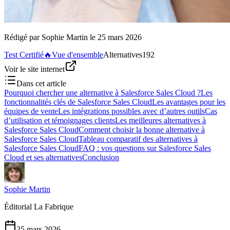
Rédigé par
Sophie Martin
le
25 mars 2026
Test Certifié
🔥
Vue d'ensemble
Alternatives
192
Voir le site internet
Dans cet article
Pourquoi chercher une alternative à Salesforce Sales Cloud ?
Les
fonctionnalités clés de Salesforce Sales Cloud
Les avantages pour les
équipes de vente
Les intégrations possibles avec d’autres outils
Cas
d’utilisation et témoignages clients
Les meilleures alternatives à
Salesforce Sales Cloud
Comment choisir la bonne alternative à
Salesforce Sales Cloud
Tableau comparatif des alternatives à
Salesforce Sales Cloud
FAQ : vos questions sur Salesforce Sales
Cloud et ses alternatives
Conclusion
Sophie Martin
Éditorial La Fabrique
25 mars 2026