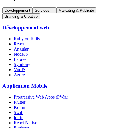
Développement
Services IT
Marketing & Publicité
Branding & Créative
Développement web
Ruby on Rails
React
Angular
NodeJS
Laravel
Symfony
VueJS
Azure
Application Mobile
Progressive Web Apps (PWA)
Flutter
Kotlin
Swift
Ionic
React Native
Firebase