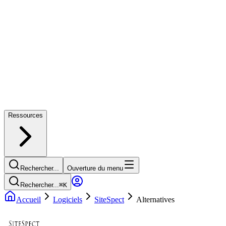
Ressources
Rechercher...
Ouverture du menu
Rechercher...
⌘
K
Accueil
Logiciels
SiteSpect
Alternatives