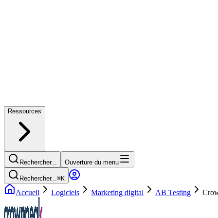
Ressources
Rechercher...
Ouverture du menu
Rechercher...
⌘
K
Accueil
Logiciels
Marketing digital
AB Testing
Cro