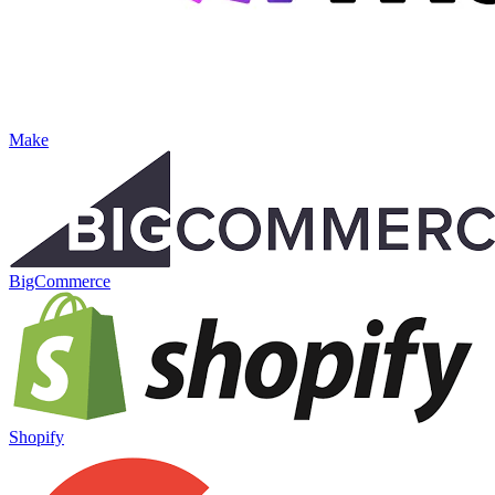
Make
BigCommerce
Shopify