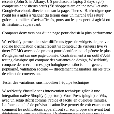
récents ('John S. in Albany, US purchased a laptop 2 days ago'),
compteurs de visiteurs actifs ('58 shoppers are online now') et avis
Google/Facebook directement sur la page. Theresa B. témoigne que
l'outil les a aidés à 'gagner du terrain dans un marché très saturé'
grâce aux milliers d'avis affichés, poussant les prospects à agir là où
ils hésitaient auparavant.
Comparer deux versions d’une page pour choisir la plus performante
WiserNotify permet de tester différents types de widgets de preuve
sociale (notification d'achat récent vs compteur de visiteurs live vs
timer FOMO avec code promo) pour identifier lequel génère le plus
d'engagement sur une page donnée. Contrairement à un outil d'A/B
testing classique qui compare des variantes de design, WiserNotify
compare des mécanismes psychologiques distincts — urgence,
popularité, validation sociale — directement mesurables sur les taux
de clic et de conversion.
Tester des variations sans mobiliser l’équipe technique
WiserNotify s'installe sans intervention technique grâce à une
intégration native Shopify (app store), WordPress (plugin) et Wix,
avec un setup décrit comme 'rapide et facile' en quelques minutes.
La fonctionnalité de prévisualisation live permet de voir exactement
comment les notifications apparaîtront sur son propre site avant tout
déploiement, sans mobiliser un développeur pour chaque test de