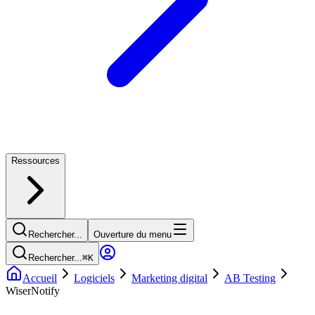
Ressources
Rechercher...
Ouverture du menu
Rechercher...
⌘
K
Accueil
Logiciels
Marketing digital
AB Testing
WiserNotify