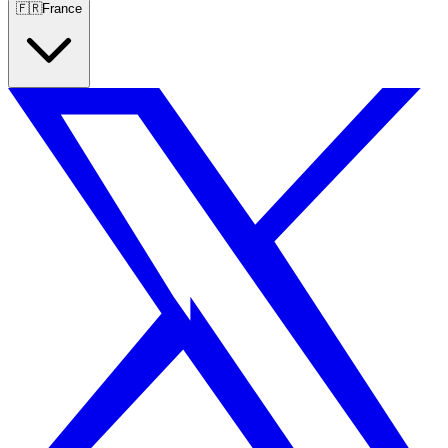
🇫🇷
France