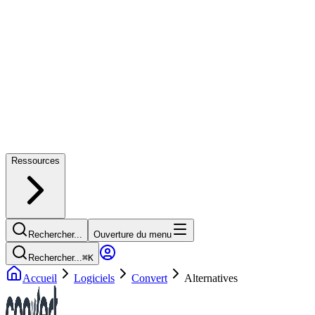
Ressources
Rechercher...
Ouverture du menu
Rechercher...
⌘
K
Accueil
Logiciels
Convert
Alternatives