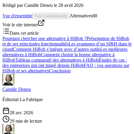
Rédigé par
Camille Deneu
le
28 avril 2026
Vue d'ensemble
Alternatives
88
Test Certifié
bientôt
Voir le site internet
Dans cet article
Pourquoi chercher une alternative à HiBob ?
Présentation de HiBob
et de ses principales fonctionnalités
Les avantages d’un SIRH dans le
cloud
Comment HiBob s’intègre avec d’autres outils
Les meilleures
alternatives à HiBob
Comment choisir la bonne alternative à
HiBob
Tableau comparatif des alternatives à HiBob
Études de cas :
des entreprises qui ont migré depuis HiBob
FAQ : vos questions sur
HiBob et ses alternatives
Conclusion
Camille Deneu
Éditorial La Fabrique
28 avr. 2026
29 min de lecture