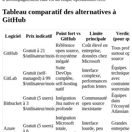
Tableau comparatif des alternatives à
GitHub
Point fort vs
Limite
Verdict
Logiciel
Prix indicatif
GitHub
principale
(pour qui
Référence
Coût élevé en
Tous profil
Gratuit à 21
open source,
entreprise,
GitHub
surtout op
$/utilisateur/mois
écosystème
données chez
source
inégalé
Microsoft
Suite
Équipes
Interface
Gratuit (self-
DevOps
techniques
complexe,
GitLab
managed) à 99
complète,
avec
performances
$/utilisateur/mois
self-hosting
contraintes
parfois lentes
natif
souveraine
Équipes
Gratuit (5 users)
Intégration
Communauté
dans
Bitbucket
à 3
Jira native et
open source
l’écosystè
$/utilisateur/mois
profonde
inexistante
Atlassian
Intégration
Microsoft
Interface
Grandes
Gratuit (5 users)
Azure
totale,
lourde, peu
entreprises
à 6