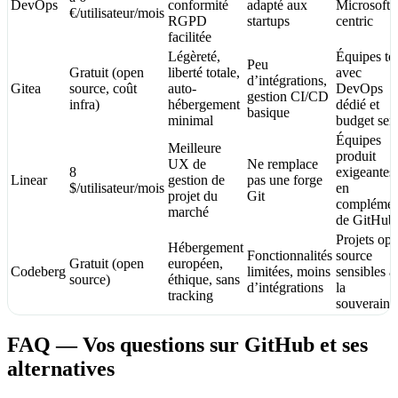
DevOps
conformité
adapté aux
Microsoft-
€/utilisateur/mois
RGPD
startups
centric
facilitée
Légèreté,
Équipes te
Peu
Gratuit (open
liberté totale,
avec
d’intégrations,
Gitea
source, coût
auto-
DevOps
gestion CI/CD
infra)
hébergement
dédié et
basique
minimal
budget ser
Équipes
Meilleure
produit
UX de
Ne remplace
8
exigeantes
Linear
gestion de
pas une forge
$/utilisateur/mois
en
projet du
Git
complémen
marché
de GitHub
Projets op
Hébergement
Fonctionnalités
source
Gratuit (open
européen,
Codeberg
limitées, moins
sensibles à
source)
éthique, sans
d’intégrations
la
tracking
souveraine
FAQ — Vos questions sur GitHub et ses
alternatives