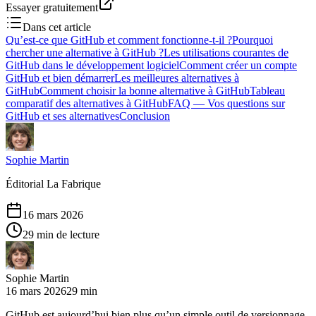
Essayer gratuitement
Dans cet article
Qu’est-ce que GitHub et comment fonctionne-t-il ?
Pourquoi
chercher une alternative à GitHub ?
Les utilisations courantes de
GitHub dans le développement logiciel
Comment créer un compte
GitHub et bien démarrer
Les meilleures alternatives à
GitHub
Comment choisir la bonne alternative à GitHub
Tableau
comparatif des alternatives à GitHub
FAQ — Vos questions sur
GitHub et ses alternatives
Conclusion
Sophie Martin
Éditorial La Fabrique
16 mars 2026
29 min de lecture
Sophie Martin
16 mars 2026
29 min
GitHub est aujourd’hui bien plus qu’un simple outil de versionnage