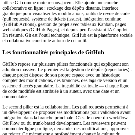
utilise Git comme moteur sous-jacent. Elle ajoute une couche
collaborative en ligne : stockage des dépôts distants, interface
graphique pour visualiser les modifications, outils de revue de code
(pull requests), système de tickets (issues), intégration continue
(GitHub Actions), gestion de projet avec tableaux Kanban, pages
web statiques (GitHub Pages), et depuis peu l’assistant IA Copilot.
En résumé, Git est l’outil technique, GitHub est la plateforme sociale
et collaborative construite autour de cet outil.
Les fonctionnalités principales de GitHub
GitHub repose sur plusieurs piliers fonctionnels qui expliquent son
adoption massive. Le premier est la gestion de dépôts (repositories) :
chaque projet dispose de son propre espace avec un historique
complet des modifications, des branches, des tags de version et un
système d’accès granulaire. La traçabilité est totale — chaque ligne
de code modifiée est attribuée à un auteur, avec une date et un
commentaire.
Le second pilier est la collaboration. Les pull requests permettent à
un développeur de proposer ses modifications pour validation avant
intégration dans la branche principale. C’est le coeur du workflow
Git Flow ou du trunk-based development. Les reviewers peuvent
commenter ligne par ligne, demander des modifications, approuver
ou rejeter. Ce mécanisme a profondément changé la culture du