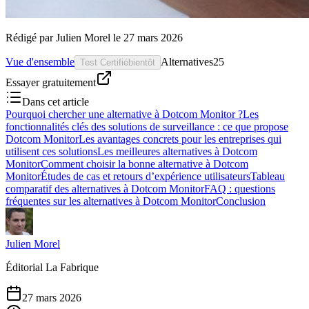
Rédigé par
Julien Morel
le
27 mars 2026
Vue d'ensemble
Alternatives
25
Test Certifié
bientôt
Essayer gratuitement
Dans cet article
Pourquoi chercher une alternative à Dotcom Monitor ?
Les
fonctionnalités clés des solutions de surveillance : ce que propose
Dotcom Monitor
Les avantages concrets pour les entreprises qui
utilisent ces solutions
Les meilleures alternatives à Dotcom
Monitor
Comment choisir la bonne alternative à Dotcom
Monitor
Études de cas et retours d’expérience utilisateurs
Tableau
comparatif des alternatives à Dotcom Monitor
FAQ : questions
fréquentes sur les alternatives à Dotcom Monitor
Conclusion
Julien Morel
Éditorial La Fabrique
27 mars 2026