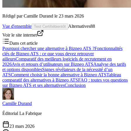
Rédigé par
Camille Durand
le
23 mars 2026
Vue d'ensemble
Alternatives
88
Test Certifié
bientôt
Voir le site internet
Dans cet article
Pourquoi chercher une alternative à Bizneo ATS ?
Fonctionnalités
clés de Bizneo ATS : ce que vous devez retrouver
ailleurs
Comparatif des meilleurs logiciels de recrutement en
2026
Avis et retours d’utilisateurs sur Bizneo ATS
Analyse des tarifs
et options disponibles
Signes révélateurs de la nécessité d’un
ATS
Comment choisir la bonne alternative à Bizneo ATS
Tableau
comparatif des alternatives à Bizneo ATS
FAQ : toutes vos questions
sur Bizneo ATS et ses alternatives
Conclusion
Camille Durand
Éditorial La Fabrique
23 mars 2026