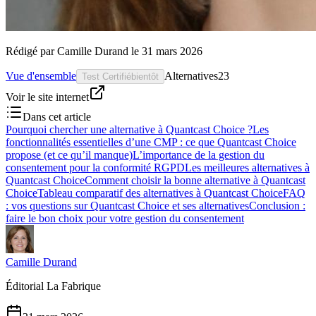
Rédigé par
Camille Durand
le
31 mars 2026
Vue d'ensemble
Alternatives
23
Test Certifié
bientôt
Voir le site internet
Dans cet article
Pourquoi chercher une alternative à Quantcast Choice ?
Les
fonctionnalités essentielles d’une CMP : ce que Quantcast Choice
propose (et ce qu’il manque)
L’importance de la gestion du
consentement pour la conformité RGPD
Les meilleures alternatives à
Quantcast Choice
Comment choisir la bonne alternative à Quantcast
Choice
Tableau comparatif des alternatives à Quantcast Choice
FAQ
: vos questions sur Quantcast Choice et ses alternatives
Conclusion :
faire le bon choix pour votre gestion du consentement
Camille Durand
Éditorial La Fabrique