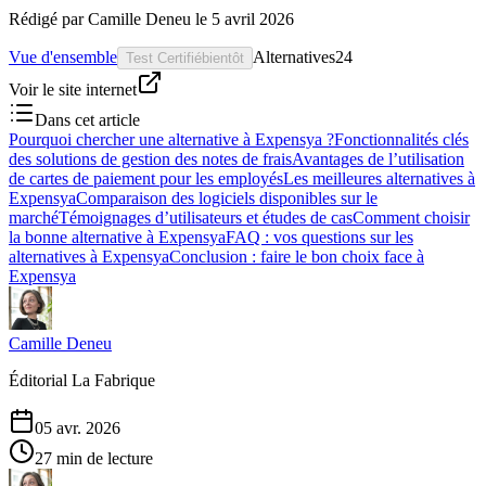
Rédigé par
Camille Deneu
le
5 avril 2026
Vue d'ensemble
Alternatives
24
Test Certifié
bientôt
Voir le site internet
Dans cet article
Pourquoi chercher une alternative à Expensya ?
Fonctionnalités clés
des solutions de gestion des notes de frais
Avantages de l’utilisation
de cartes de paiement pour les employés
Les meilleures alternatives à
Expensya
Comparaison des logiciels disponibles sur le
marché
Témoignages d’utilisateurs et études de cas
Comment choisir
la bonne alternative à Expensya
FAQ : vos questions sur les
alternatives à Expensya
Conclusion : faire le bon choix face à
Expensya
Camille Deneu
Éditorial La Fabrique
05 avr. 2026
27 min de lecture