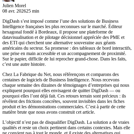
Julien Morel
08 avr. 2026
25 min
DigDash s’est imposé comme l’une des solutions de Business
Intelligence françaises les plus reconnues sur le marché. Éditeur
hexagonal fondé à Bordeaux, il propose une plateforme de
datavisualisation et de pilotage décisionnel appréciée des PME et
des ETI qui cherchent une alternative souveraine aux géants
américains du secteur. Sa promesse : des tableaux de bord interactifs,
une prise en main accessible et un accompagnement de proximité.
Sur le papier, difficile de lui reprocher grand-chose. Dans les faits,
c’est une autre histoire.
Chez La Fabrique du Net, nous référençons et comparons des
centaines de logiciels de Business Intelligence. Nous recevons
chaque semaine des dizaines de témoignages d’entreprises qui nous
expliquent pourquoi elles envisagent de quitter DigDash — ou
pourquoi elles l’ont déjà fait. Ces retours terrain sont précieux : ils
révèlent des frictions concrètes, souvent invisibles dans les fiches
produit et les démonstrations commerciales. C’est à partir de cette
matière brute que nous avons construit cet article.
L’objectif n’est pas de disqualifier DigDash. La solution a de vraies
qualités et reste un choix pertinent dans certains contextes. Mais elle
ne convient pas à tout le monde, et il existe des alternatives qui,