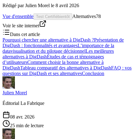
Rédigé par
Julien Morel
le
8 avril 2026
Vue d'ensemble
Alternatives
78
Test Certifié
bientôt
Voir le site internet
Dans cet article
Pourquoi chercher une alternative à DigDash ?
Présentation de
DigDash : fonctionnalités et avantages
L’importance de la
datavisualisation et du pilotage décisionnel
Les meilleures
alternatives à DigDash
Études de cas et témoignages
d’utilisateurs
Comment choisir la bonne alternative à
DigDash
Tableau comparatif des alternatives à DigDash
FAQ : vos
questions sur DigDash et ses alternatives
Conclusion
Julien Morel
Éditorial La Fabrique
08 avr. 2026
25 min de lecture