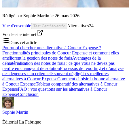
Rédigé par
Sophie Martin
le
26 mars 2026
Vue d'ensemble
Alternatives
24
Test Certifié
bientôt
Voir le site internet
Dans cet article
Pourquoi chercher une alternative à Concur Expense ?
Fonctionnalités principales de Concur Expense et comment elles
améliorent la gestion des notes de frais
Avantages de la
dématérialisation des notes de frais : ce que vous ne devez pas
perdre en changeant de solution
Processus de reporting et d’analyse
des dépenses : un critère clé souvent négligé
Les meilleures
alternatives à Concur Expense
Comment choisir la bonne alternative
à Concur Expense
Tableau comparatif des alternatives à Concur
Expense
FAQ : vos questions sur les alternatives à Concur
Expense
Conclusion
Sophie Martin
Éditorial La Fabrique