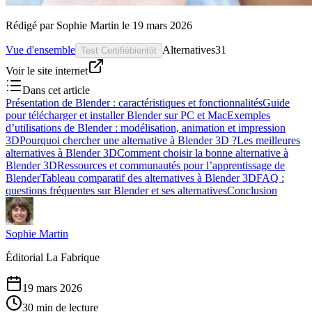
Rédigé par
Sophie Martin
le
19 mars 2026
Vue d'ensemble
Alternatives
31
Test Certifié
bientôt
Voir le site internet
Dans cet article
Présentation de Blender : caractéristiques et fonctionnalités
Guide
pour télécharger et installer Blender sur PC et Mac
Exemples
d’utilisations de Blender : modélisation, animation et impression
3D
Pourquoi chercher une alternative à Blender 3D ?
Les meilleures
alternatives à Blender 3D
Comment choisir la bonne alternative à
Blender 3D
Ressources et communautés pour l’apprentissage de
Blender
Tableau comparatif des alternatives à Blender 3D
FAQ :
questions fréquentes sur Blender et ses alternatives
Conclusion
Sophie Martin
Éditorial La Fabrique
19 mars 2026
30 min de lecture