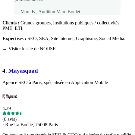
—
Marc B.
, Audition Marc Boulet
Clients :
Grands groupes, Institutions publiques / collectivités,
PME, ETI
.
Expertises :
SEO, SEA, Site internet, Graphisme, Social Media
.
→ Visiter le site de NOIISE
·
·
·
4
.
Mayasquad
Agence SEO à Paris, spécialisée en Application Mobile
4.39
(
6 avis
)
·
Rue La Boétie, 75008 Paris
On construit une stratégie SEO & GEO qui génère du trafic qualifié,