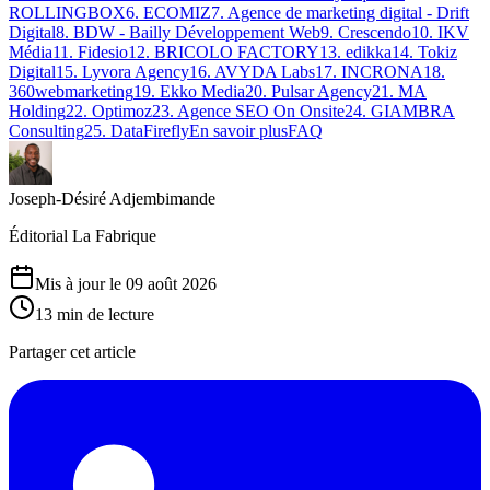
ROLLINGBOX
6
.
ECOMIZ
7
.
Agence de marketing digital - Drift
Digital
8
.
BDW - Bailly Développement Web
9
.
Crescendo
10
.
IKV
Média
11
.
Fidesio
12
.
BRICOLO FACTORY
13
.
edikka
14
.
Tokiz
Digital
15
.
Lyvora Agency
16
.
AVYDA Labs
17
.
INCRONA
18
.
360webmarketing
19
.
Ekko Media
20
.
Pulsar Agency
21
.
MA
Holding
22
.
Optimoz
23
.
Agence SEO On Onsite
24
.
GIAMBRA
Consulting
25
.
DataFirefly
En savoir plus
FAQ
Joseph-Désiré Adjembimande
Éditorial La Fabrique
Mis à jour le 09 août 2026
13
min de lecture
Partager cet article