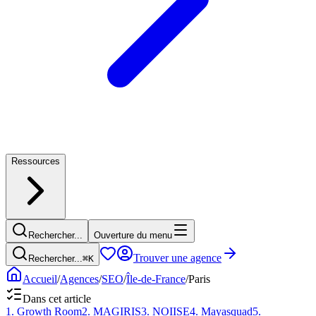
Ressources
Rechercher...
Ouverture du menu
Trouver une agence
Rechercher...
⌘
K
Accueil
/
Agences
/
SEO
/
Île-de-France
/
Paris
Dans cet article
1
.
Growth Room
2
.
MAGIRIS
3
.
NOIISE
4
.
Mayasquad
5
.