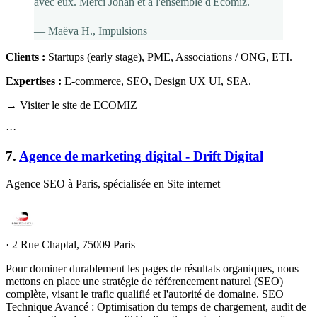
avec eux. Merci Johan et à l'ensemble d'Ecomiz.
—
Maëva H.
, Impulsions
Clients :
Startups (early stage), PME, Associations / ONG, ETI
.
Expertises :
E-commerce, SEO, Design UX UI, SEA
.
→ Visiter le site de ECOMIZ
·
·
·
7
.
Agence de marketing digital - Drift Digital
Agence SEO à Paris, spécialisée en Site internet
·
2 Rue Chaptal, 75009 Paris
Pour dominer durablement les pages de résultats organiques, nous
mettons en place une stratégie de référencement naturel (SEO)
complète, visant le trafic qualifié et l'autorité de domaine. SEO
Technique Avancé : Optimisation du temps de chargement, audit de