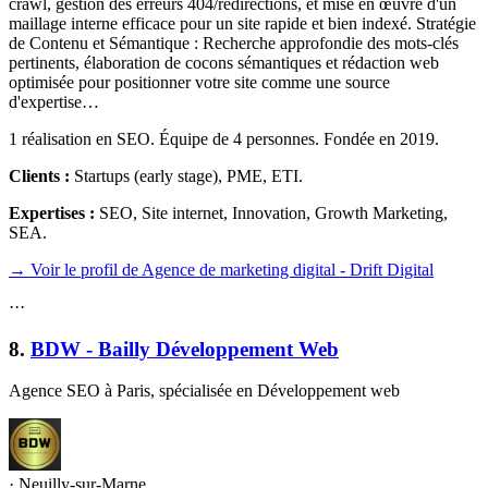
crawl, gestion des erreurs 404/redirections, et mise en œuvre d'un
maillage interne efficace pour un site rapide et bien indexé. Stratégie
de Contenu et Sémantique : Recherche approfondie des mots-clés
pertinents, élaboration de cocons sémantiques et rédaction web
optimisée pour positionner votre site comme une source
d'expertise…
1 réalisation en SEO. Équipe de 4 personnes. Fondée en 2019.
Clients :
Startups (early stage), PME, ETI
.
Expertises :
SEO, Site internet, Innovation, Growth Marketing,
SEA
.
→ Voir le profil de Agence de marketing digital - Drift Digital
·
·
·
8
.
BDW - Bailly Développement Web
Agence SEO à Paris, spécialisée en Développement web
·
Neuilly-sur-Marne