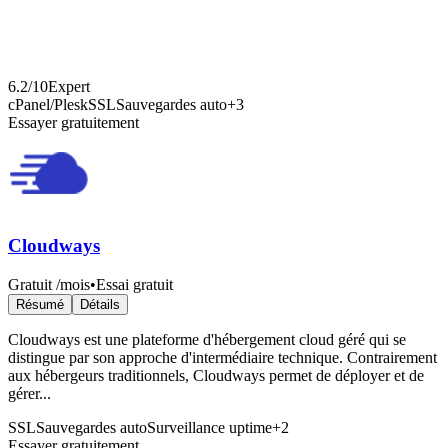
6.2
/10
Expert
cPanel/Plesk
SSL
Sauvegardes auto
+
3
Essayer gratuitement
Cloudways
Gratuit
/mois
•
Essai gratuit
Résumé
Détails
Cloudways est une plateforme d'hébergement cloud géré qui se
distingue par son approche d'intermédiaire technique. Contrairement
aux hébergeurs traditionnels, Cloudways permet de déployer et de
gérer...
SSL
Sauvegardes auto
Surveillance uptime
+
2
Essayer gratuitement