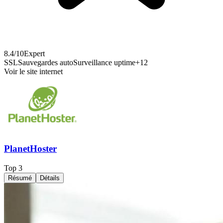
8.4
/10
Expert
SSL
Sauvegardes auto
Surveillance uptime
+
12
Voir le site internet
PlanetHoster
Top
3
Résumé
Détails