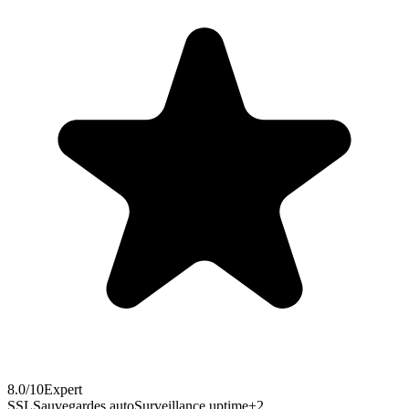
8.0
/10
Expert
SSL
Sauvegardes auto
Surveillance uptime
+
2