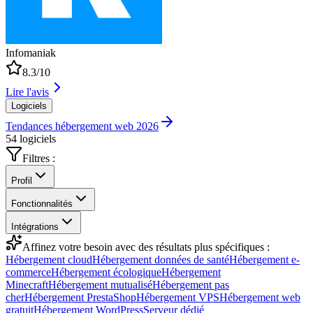
Infomaniak
8.3
/10
Lire l'avis
Logiciels
Tendances hébergement web 2026
54 logiciels
Filtres :
Profil
Fonctionnalités
Intégrations
Affinez votre besoin avec des résultats plus spécifiques :
Hébergement cloud
Hébergement données de santé
Hébergement e-
commerce
Hébergement écologique
Hébergement
Minecraft
Hébergement mutualisé
Hébergement pas
cher
Hébergement PrestaShop
Hébergement VPS
Hébergement web
gratuit
Hébergement WordPress
Serveur dédié