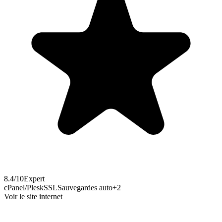
8.4
/10
Expert
cPanel/Plesk
SSL
Sauvegardes auto
+
2
Voir le site internet