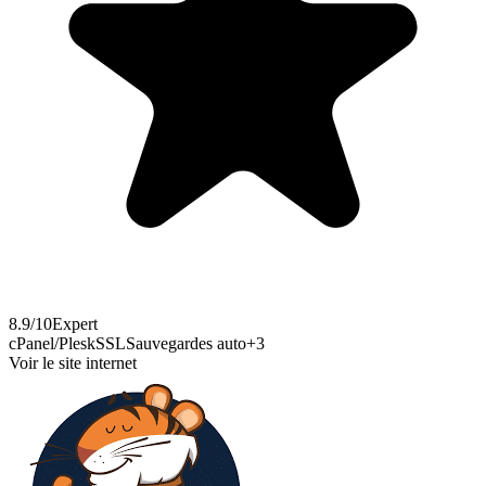
8.9
/10
Expert
cPanel/Plesk
SSL
Sauvegardes auto
+
3
Voir le site internet