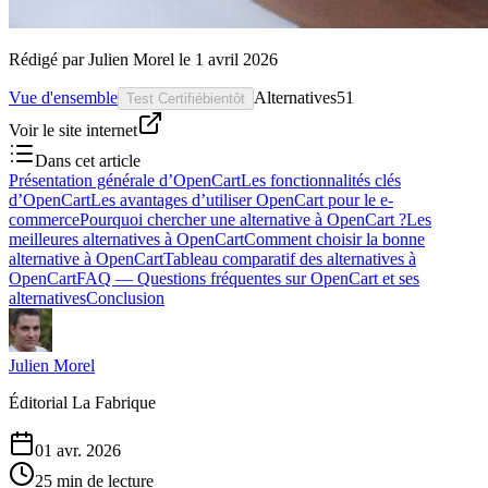
Rédigé par
Julien Morel
le
1 avril 2026
Vue d'ensemble
Alternatives
51
Test Certifié
bientôt
Voir le site internet
Dans cet article
Présentation générale d’OpenCart
Les fonctionnalités clés
d’OpenCart
Les avantages d’utiliser OpenCart pour le e-
commerce
Pourquoi chercher une alternative à OpenCart ?
Les
meilleures alternatives à OpenCart
Comment choisir la bonne
alternative à OpenCart
Tableau comparatif des alternatives à
OpenCart
FAQ — Questions fréquentes sur OpenCart et ses
alternatives
Conclusion
Julien Morel
Éditorial La Fabrique
01 avr. 2026
25 min de lecture