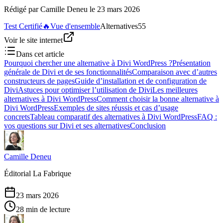
Rédigé par
Camille Deneu
le
23 mars 2026
Test Certifié
🔥
Vue d'ensemble
Alternatives
55
Voir le site internet
Dans cet article
Pourquoi chercher une alternative à Divi WordPress ?
Présentation
générale de Divi et de ses fonctionnalités
Comparaison avec d’autres
constructeurs de pages
Guide d’installation et de configuration de
Divi
Astuces pour optimiser l’utilisation de Divi
Les meilleures
alternatives à Divi WordPress
Comment choisir la bonne alternative à
Divi WordPress
Exemples de sites réussis et cas d’usage
concrets
Tableau comparatif des alternatives à Divi WordPress
FAQ :
vos questions sur Divi et ses alternatives
Conclusion
Camille Deneu
Éditorial La Fabrique
23 mars 2026
28 min de lecture