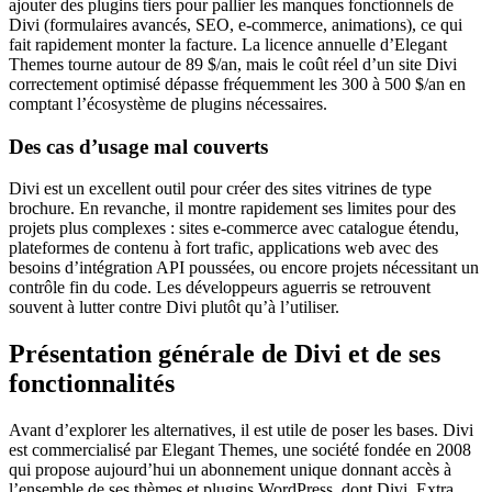
ajouter des plugins tiers pour pallier les manques fonctionnels de
Divi (formulaires avancés, SEO, e-commerce, animations), ce qui
fait rapidement monter la facture. La licence annuelle d’Elegant
Themes tourne autour de 89 $/an, mais le coût réel d’un site Divi
correctement optimisé dépasse fréquemment les 300 à 500 $/an en
comptant l’écosystème de plugins nécessaires.
Des cas d’usage mal couverts
Divi est un excellent outil pour créer des sites vitrines de type
brochure. En revanche, il montre rapidement ses limites pour des
projets plus complexes : sites e-commerce avec catalogue étendu,
plateformes de contenu à fort trafic, applications web avec des
besoins d’intégration API poussées, ou encore projets nécessitant un
contrôle fin du code. Les développeurs aguerris se retrouvent
souvent à lutter contre Divi plutôt qu’à l’utiliser.
Présentation générale de Divi et de ses
fonctionnalités
Avant d’explorer les alternatives, il est utile de poser les bases. Divi
est commercialisé par Elegant Themes, une société fondée en 2008
qui propose aujourd’hui un abonnement unique donnant accès à
l’ensemble de ses thèmes et plugins WordPress, dont Divi, Extra,