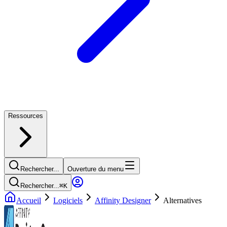
Ressources
Rechercher...
Ouverture du menu
Rechercher...
⌘
K
Accueil
Logiciels
Affinity Designer
Alternatives