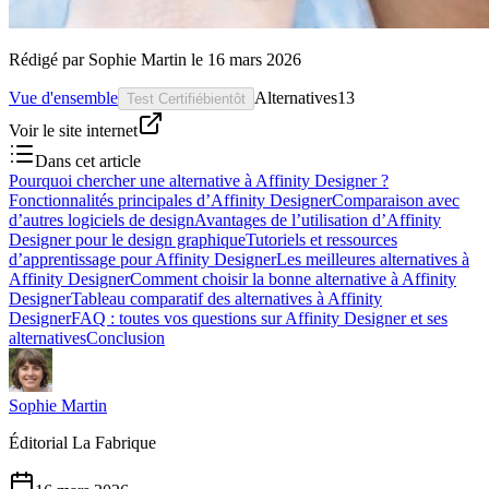
Rédigé par
Sophie Martin
le
16 mars 2026
Vue d'ensemble
Alternatives
13
Test Certifié
bientôt
Voir le site internet
Dans cet article
Pourquoi chercher une alternative à Affinity Designer ?
Fonctionnalités principales d’Affinity Designer
Comparaison avec
d’autres logiciels de design
Avantages de l’utilisation d’Affinity
Designer pour le design graphique
Tutoriels et ressources
d’apprentissage pour Affinity Designer
Les meilleures alternatives à
Affinity Designer
Comment choisir la bonne alternative à Affinity
Designer
Tableau comparatif des alternatives à Affinity
Designer
FAQ : toutes vos questions sur Affinity Designer et ses
alternatives
Conclusion
Sophie Martin
Éditorial La Fabrique