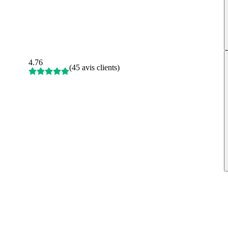
4.76
(
45 avis clients
)