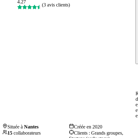
4.27
(
3 avis clients
)
R
d
e
e
e
Située à
Nantes
Créée en
2020
15
collaborateurs
Clients :
Grands groupes,