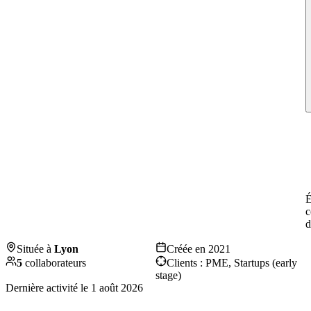
É
c
d
Située à
Lyon
Créée en
2021
5
collaborateurs
Clients :
PME, Startups (early
stage)
Dernière activité le
1 août 2026