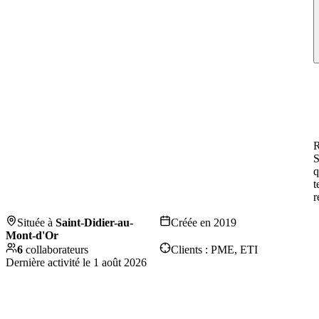
R
S
q
t
r
Située à
Saint-Didier-au-
Créée en
2019
Mont-d'Or
6
collaborateurs
Clients :
PME, ETI
Dernière activité le
1 août 2026