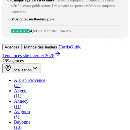
Chaque agence est évaluée
par notre équipe et chaque avis client
vérifié avant publication. Les positions sponsorisées sont toujours
signalées.
Voir notre méthodologie
4,8/5
sur Trustpilot
·
704 avis
Tarifs
Guide
Agences
Matrice des leaders
Tendances site internet 2026
789
agences
Localisation
Aix-en-Provence
(
41
)
Angers
(
11
)
Annecy
(
11
)
Avignon
(
5
)
Bayonne
(
10
)