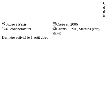
O
d
d
à
Située à
Paris
Créée en
2006
40
collaborateurs
Clients :
PME, Startups (early
stage)
Dernière activité le
1 août 2026