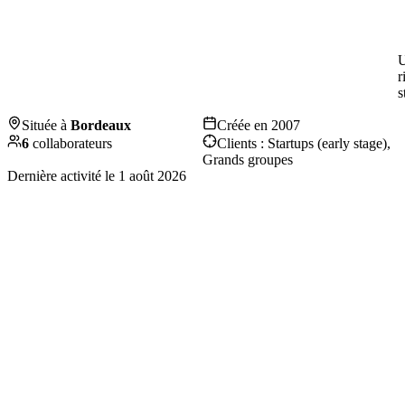
U
r
s
Située à
Bordeaux
Créée en
2007
6
collaborateurs
Clients :
Startups (early stage),
Grands groupes
Dernière activité le
1 août 2026