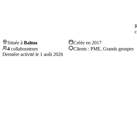
R
c
Située à
Balma
Créée en
2017
4
collaborateurs
Clients :
PME, Grands groupes
Dernière activité le
1 août 2026