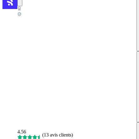
4.56
(
13 avis clients
)