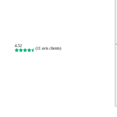
4.52
(
11 avis clients
)