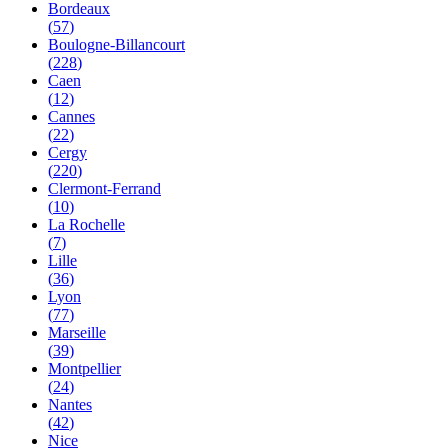
Bordeaux
(
57
)
Boulogne-Billancourt
(
228
)
Caen
(
12
)
Cannes
(
22
)
Cergy
(
220
)
Clermont-Ferrand
(
10
)
La Rochelle
(
7
)
Lille
(
36
)
Lyon
(
77
)
Marseille
(
39
)
Montpellier
(
24
)
Nantes
(
42
)
Nice