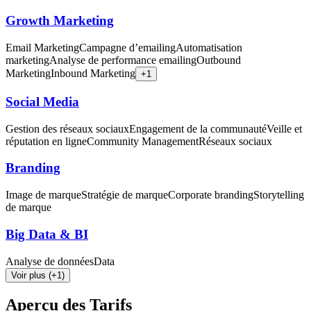
Growth Marketing
Email Marketing
Campagne d’emailing
Automatisation
marketing
Analyse de performance emailing
Outbound
Marketing
Inbound Marketing
+
1
Social Media
Gestion des réseaux sociaux
Engagement de la communauté
Veille et
réputation en ligne
Community Management
Réseaux sociaux
Branding
Image de marque
Stratégie de marque
Corporate branding
Storytelling
de marque
Big Data & BI
Analyse de données
Data
Voir plus (+1)
Aperçu des Tarifs