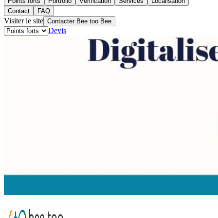
Points forts
Portfolio
Vérification
Services
Localisation
Contact
FAQ
Visiter le site
Contacter Bee too Bee
Devis