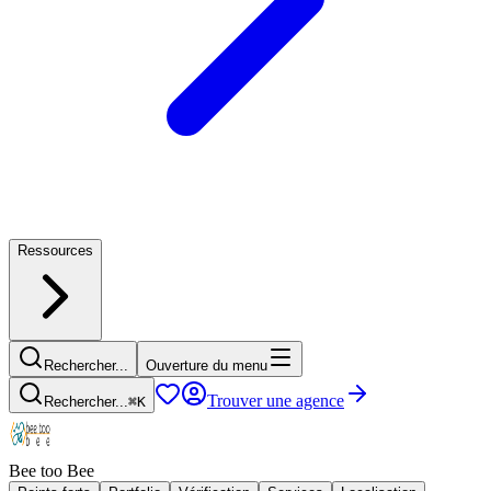
Ressources
Rechercher...
Ouverture du menu
Trouver une agence
Rechercher...
⌘
K
Bee too Bee