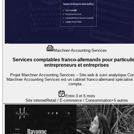
Marchner-Accounting-Services
Services comptables franco-allemands pour particulie
entrepreneurs et entreprises
Projet Marchner Accounting Services – Site web & suivi analytique Con
Marchner Accounting Services est un cabinet franco-allemand spécialisé 
compta...
Entre 3 et 6 mois
Site internet
Retail / E-commerce / Consommation
+
5
autres