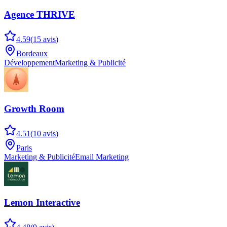
Agence THRIVE
4.59
(
15
avis
)
Bordeaux
Développement
Marketing & Publicité
Growth Room
4.51
(
10
avis
)
Paris
Marketing & Publicité
Email Marketing
Lemon Interactive