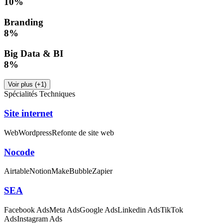
10
%
Branding
8
%
Big Data & BI
8
%
Voir plus (+1)
Spécialités Techniques
Site internet
Web
Wordpress
Refonte de site web
Nocode
Airtable
Notion
Make
Bubble
Zapier
SEA
Facebook Ads
Meta Ads
Google Ads
Linkedin Ads
TikTok
Ads
Instagram Ads