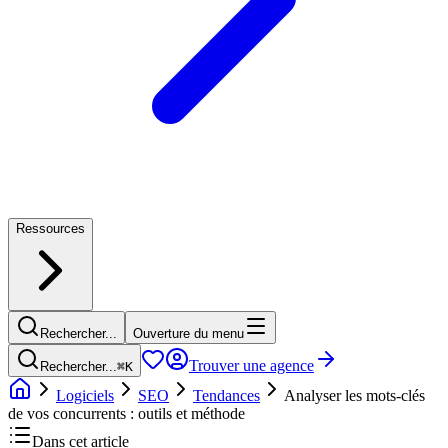
Ressources
Rechercher...
Ouverture du menu
Trouver une agence
Rechercher...
⌘
K
Logiciels
SEO
Tendances
Analyser les mots-clés
de vos concurrents : outils et méthode
Dans cet article