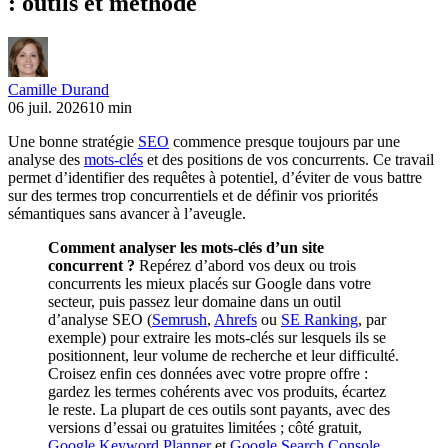
: outils et méthode
Camille Durand
06 juil. 2026
10 min
Une bonne stratégie
SEO
commence presque toujours par une
analyse des
mots-clés
et des positions de vos concurrents. Ce travail
permet d’identifier des requêtes à potentiel, d’éviter de vous battre
sur des termes trop concurrentiels et de définir vos priorités
sémantiques sans avancer à l’aveugle.
Comment analyser les mots-clés d’un site
concurrent ?
Repérez d’abord vos deux ou trois
concurrents les mieux placés sur Google dans votre
secteur, puis passez leur domaine dans un outil
d’analyse SEO (
Semrush
,
Ahrefs
ou
SE Ranking
, par
exemple) pour extraire les mots-clés sur lesquels ils se
positionnent, leur volume de recherche et leur difficulté.
Croisez enfin ces données avec votre propre offre :
gardez les termes cohérents avec vos produits, écartez
le reste. La plupart de ces outils sont payants, avec des
versions d’essai ou gratuites limitées ; côté gratuit,
Google Keyword Planner
et
Google Search Console