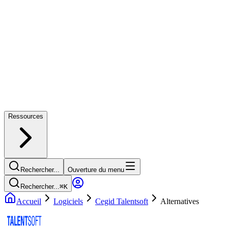
Ressources
Rechercher...
Ouverture du menu
Rechercher...
⌘
K
Accueil
Logiciels
Cegid Talentsoft
Alternatives