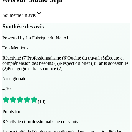
Soumettre un avis
Synthèse des avis
Powered by
La Fabrique du Net
AI
Top Mentions
Réactivité
(
7
)
Professionnalisme
(
6
)
Qualité du travail
(
5
)
Écoute et
compréhension des besoins
(
5
)
Respect du brief
(
3
)
Tarifs accessibles
(
2
)
Pédagogie et transparence
(
2
)
Note globale
4,50
(
10
)
Points forts
Réactivité et professionnalisme constants
La réactivité de l'équipe est mentionnée dans la quasi-totalité des