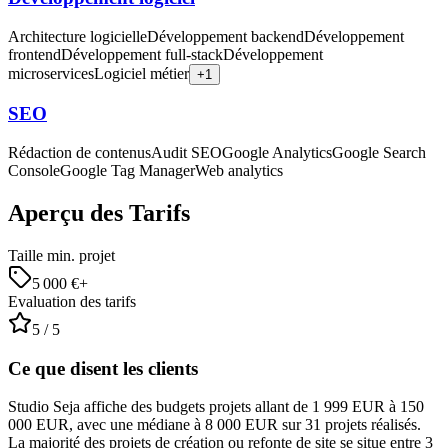
Architecture logicielle
Développement backend
Développement
frontend
Développement full-stack
Développement
microservices
Logiciel métier
+
1
SEO
Rédaction de contenus
Audit SEO
Google Analytics
Google Search
Console
Google Tag Manager
Web analytics
Aperçu des Tarifs
Taille min. projet
5 000
€+
Evaluation des tarifs
5
/ 5
Ce que disent les clients
Studio Seja affiche des budgets projets allant de 1 999 EUR à 150
000 EUR, avec une médiane à 8 000 EUR sur 31 projets réalisés.
La majorité des projets de création ou refonte de site se situe entre 3