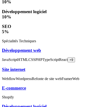
10
%
Développement logiciel
10
%
SEO
5
%
Spécialités Techniques
Développement web
JavaScript
HTML
CSS
PHP
TypeScript
React
+
9
Site internet
Webflow
Wordpress
Refonte de site web
Framer
Web
E-commerce
Shopify
Développement logiciel