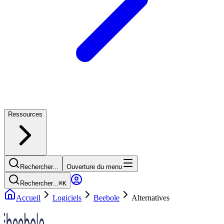
Ressources
Rechercher...
Ouverture du menu
Rechercher...
⌘
K
Accueil
Logiciels
Beebole
Alternatives