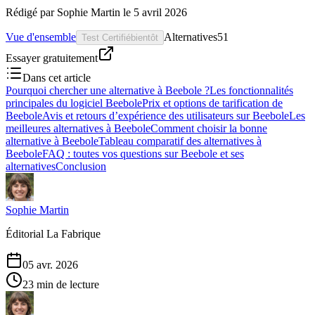
Rédigé par
Sophie Martin
le
5 avril 2026
Vue d'ensemble
Alternatives
51
Test Certifié
bientôt
Essayer gratuitement
Dans cet article
Pourquoi chercher une alternative à Beebole ?
Les fonctionnalités
principales du logiciel Beebole
Prix et options de tarification de
Beebole
Avis et retours d’expérience des utilisateurs sur Beebole
Les
meilleures alternatives à Beebole
Comment choisir la bonne
alternative à Beebole
Tableau comparatif des alternatives à
Beebole
FAQ : toutes vos questions sur Beebole et ses
alternatives
Conclusion
Sophie Martin
Éditorial La Fabrique
05 avr. 2026
23 min de lecture