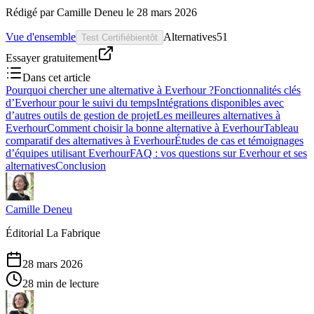
Rédigé par
Camille Deneu
le
28 mars 2026
Vue d'ensemble
Alternatives
51
Test Certifié
bientôt
Essayer gratuitement
Dans cet article
Pourquoi chercher une alternative à Everhour ?
Fonctionnalités clés
d’Everhour pour le suivi du temps
Intégrations disponibles avec
d’autres outils de gestion de projet
Les meilleures alternatives à
Everhour
Comment choisir la bonne alternative à Everhour
Tableau
comparatif des alternatives à Everhour
Études de cas et témoignages
d’équipes utilisant Everhour
FAQ : vos questions sur Everhour et ses
alternatives
Conclusion
Camille Deneu
Éditorial La Fabrique
28 mars 2026
28 min de lecture