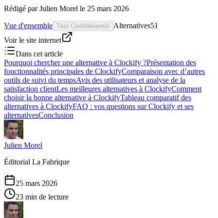
Rédigé par
Julien Morel
le
25 mars 2026
Vue d'ensemble
Alternatives
51
Test Certifié
bientôt
Voir le site internet
Dans cet article
Pourquoi chercher une alternative à Clockify ?
Présentation des
fonctionnalités principales de Clockify
Comparaison avec d’autres
outils de suivi du temps
Avis des utilisateurs et analyse de la
satisfaction client
Les meilleures alternatives à Clockify
Comment
choisir la bonne alternative à Clockify
Tableau comparatif des
alternatives à Clockify
FAQ : vos questions sur Clockify et ses
alternatives
Conclusion
Julien Morel
Éditorial La Fabrique
25 mars 2026
23 min de lecture