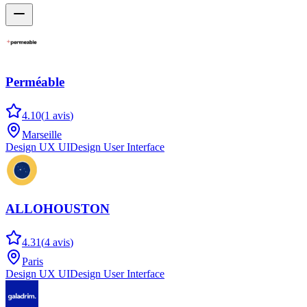
Perméable
4.10
(
1
avis
)
Marseille
Design UX UI
Design User Interface
ALLOHOUSTON
4.31
(
4
avis
)
Paris
Design UX UI
Design User Interface