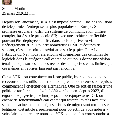
Sophie Martin
25 mars 2026
22 min
Depuis son lancement, 3CX s’est imposé comme l’une des solutions
de téléphonie d’entreprise les plus populaires en Europe. Sa
promesse est claire : offrir un système de communication unifiée
complet, basé sur le protocole SIP, avec une architecture flexible
pouvant être déployée sur site, dans le cloud privé ou via
l’hébergement 3CX. Pour de nombreuses PME et équipes de
support, c’est une solution séduisante sur le papier. Chez La
Fabrique du Net, nous référençons et comparons des centaines de
logiciels dans la catégorie call center, ce qui nous donne une vision
terrain unique sur les attentes réelles des entreprises et les limites que
ces mêmes entreprises finissent par rencontrer.
Car si 3CX a su convaincre un large public, les retours que nous
recevons de nos utilisateurs montrent que de nombreuses entreprises
commencent à chercher des alternatives. Que ce soit en raison d’une
politique tarifaire qui a évolué défavorablement depuis 2022, d’une
ergonomie jugée trop technique pour des équipes sans DSI, ou
encore de fonctionnalités call center qui restent limitées face aux
standards actuels du marché, les raisons de migrer sont multiples et
légitimes. Cet article a précisément pour objectif de vous aider à y
voir clair : comprendre pourquoi 3CX peut ne plus correspondre à