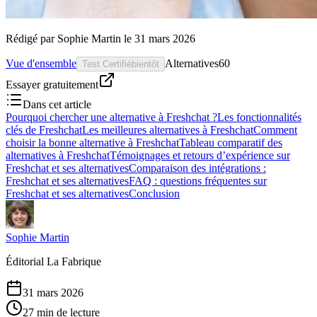
Rédigé par
Sophie Martin
le
31 mars 2026
Vue d'ensemble
Alternatives
60
Test Certifié
bientôt
Essayer gratuitement
Dans cet article
Pourquoi chercher une alternative à Freshchat ?
Les fonctionnalités
clés de Freshchat
Les meilleures alternatives à Freshchat
Comment
choisir la bonne alternative à Freshchat
Tableau comparatif des
alternatives à Freshchat
Témoignages et retours d’expérience sur
Freshchat et ses alternatives
Comparaison des intégrations :
Freshchat et ses alternatives
FAQ : questions fréquentes sur
Freshchat et ses alternatives
Conclusion
Sophie Martin
Éditorial La Fabrique
31 mars 2026
27 min de lecture