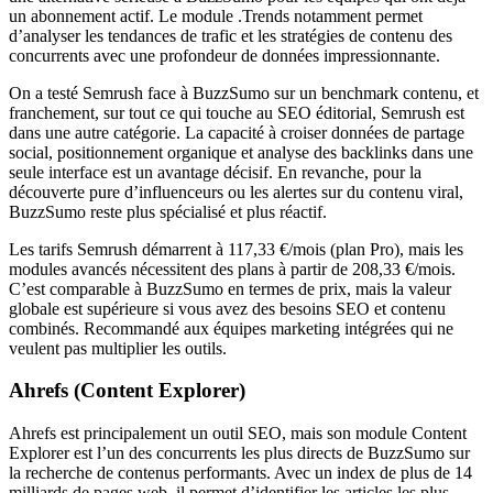
un abonnement actif. Le module .Trends notamment permet
d’analyser les tendances de trafic et les stratégies de contenu des
concurrents avec une profondeur de données impressionnante.
On a testé Semrush face à BuzzSumo sur un benchmark contenu, et
franchement, sur tout ce qui touche au SEO éditorial, Semrush est
dans une autre catégorie. La capacité à croiser données de partage
social, positionnement organique et analyse des backlinks dans une
seule interface est un avantage décisif. En revanche, pour la
découverte pure d’influenceurs ou les alertes sur du contenu viral,
BuzzSumo reste plus spécialisé et plus réactif.
Les tarifs Semrush démarrent à 117,33 €/mois (plan Pro), mais les
modules avancés nécessitent des plans à partir de 208,33 €/mois.
C’est comparable à BuzzSumo en termes de prix, mais la valeur
globale est supérieure si vous avez des besoins SEO et contenu
combinés. Recommandé aux équipes marketing intégrées qui ne
veulent pas multiplier les outils.
Ahrefs (Content Explorer)
Ahrefs est principalement un outil SEO, mais son module Content
Explorer est l’un des concurrents les plus directs de BuzzSumo sur
la recherche de contenus performants. Avec un index de plus de 14
milliards de pages web, il permet d’identifier les articles les plus