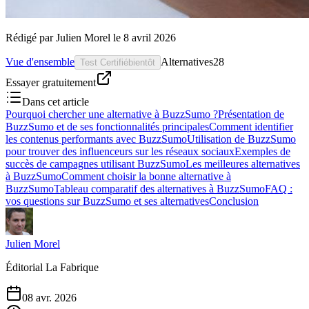
Rédigé par
Julien Morel
le
8 avril 2026
Vue d'ensemble
Alternatives
28
Test Certifié
bientôt
Essayer gratuitement
Dans cet article
Pourquoi chercher une alternative à BuzzSumo ?
Présentation de
BuzzSumo et de ses fonctionnalités principales
Comment identifier
les contenus performants avec BuzzSumo
Utilisation de BuzzSumo
pour trouver des influenceurs sur les réseaux sociaux
Exemples de
succès de campagnes utilisant BuzzSumo
Les meilleures alternatives
à BuzzSumo
Comment choisir la bonne alternative à
BuzzSumo
Tableau comparatif des alternatives à BuzzSumo
FAQ :
vos questions sur BuzzSumo et ses alternatives
Conclusion
Julien Morel
Éditorial La Fabrique
08 avr. 2026