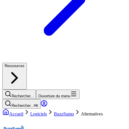
Ressources
Rechercher...
Ouverture du menu
Rechercher...
⌘
K
Accueil
Logiciels
BuzzSumo
Alternatives