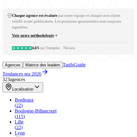
Chaque agence est évaluée
par notre équipe et chaque avis client
vérifié avant publication. Les positions sponsorisées sont toujours
signalées.
Voir notre méthodologie
4,8/5
sur Trustpilot
·
704 avis
Tarifs
Guide
Agences
Matrice des leaders
Tendances sea 2026
323
agences
Localisation
Bordeaux
(
22
)
Boulogne-Billancourt
(
115
)
Lille
(
22
)
Lyon