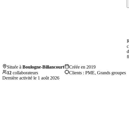
R
c
d
f
Située à
Boulogne-Billancourt
Créée en
2019
12
collaborateurs
Clients :
PME, Grands groupes
Dernière activité le
1 août 2026