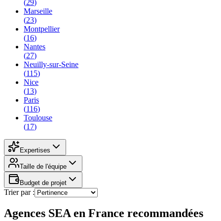
(
29
)
Marseille
(
23
)
Montpellier
(
16
)
Nantes
(
27
)
Neuilly-sur-Seine
(
115
)
Nice
(
13
)
Paris
(
116
)
Toulouse
(
17
)
Expertises
Taille de l'équipe
Budget de projet
Trier par :
Agences SEA en France recommandées