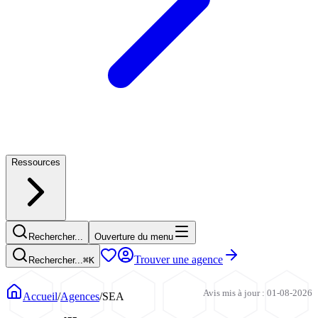
Ressources
Rechercher...
Ouverture du menu
Trouver une agence
Rechercher...
⌘
K
Avis mis à jour : 01-08-2026
Accueil
/
Agences
/
SEA