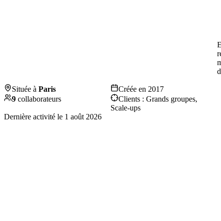
E
r
m
d
Située à
Paris
Créée en
2017
9
collaborateurs
Clients :
Grands groupes,
Scale-ups
Dernière activité le
1 août 2026