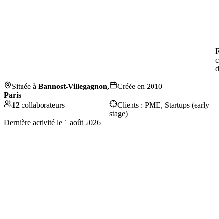
R
c
d
Située à
Bannost-Villegagnon,
Créée en
2010
Paris
12
collaborateurs
Clients :
PME, Startups (early
stage)
Dernière activité le
1 août 2026