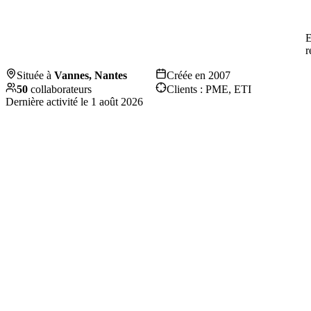
E
r
Située à
Vannes, Nantes
Créée en
2007
50
collaborateurs
Clients :
PME, ETI
Dernière activité le
1 août 2026