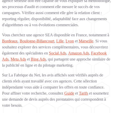
agence sérieuse doit être capable de vous expliquer sa méthodologie,
ses processus d'audit et comment elle mesure le succès de vos
campagnes. Vérifiez aussi comment elle gère la relation client :
reporting régulier, disponibilité, adaptabilité face aux changements
d'algorithmes ou à vos évolutions commerciales.
Vous cherchez une agence SEA disponible en France, notamment à
Bordeaux
,
Boulogne-Billancourt
,
Lille
,
Lyon
et
Marseille
. Si vous
souhaitez explorer des services complémentaires, vous découvrirez
également des spécialistes en
Social Ads
,
Amazon Ads
,
Facebook
Ads
,
Meta Ads
et
Bing Ads
, qui partagent une approche similaire de
la publicité en ligne et du pilotage marketing.
Sur La Fabrique du Net, les avis affichés sont vérifiés auprès de
clients réels ayant travaillé avec ces agences. Cette sélection
indépendante vous aide à comparer les offres en toute confiance.
Pour affiner votre recherche, consultez
Guide
et
Tarifs
et soumettez
une demande de devis auprès des prestataires qui correspondent à
votre besoin.