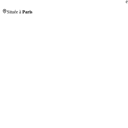
é
Située à
Paris