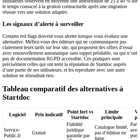
utilisateurs observent en moyenne une amélioration de 25 à 40 % sur
le temps consacré à la gestion contractuelle après une migration
réussie vers une solution adaptée.
Les signaux d’alerte à surveiller
Certains red flags doivent vous alerter lorsque vous évaluez une
alternative. Méfiez-vous des éditeurs qui ne communiquent pas
clairement leurs tarifs sur leur site, qui proposent des offres d’essai
avec renouvellement automatique sans rappel préalable, ou qui n’ont
pas de documentation RGPD accessible. Ces pratiques sont
précisément celles qui ont terni la réputation de Startdoc auprès
d’une partie de ses utilisateurs, et les reproduire avec une autre
solution ne résoudrait rien.
Tableau comparatif des alternatives à
Startdoc
Point fort vs
Limite
Ve
Logiciel
Prix indicatif
Startdoc
principale
po
Fiabilité
Parti
Catalogue limité,
Service-
juridique
avec
Gratuit
pas d’édition en
Public.fr
garantie par
ponc
ligne