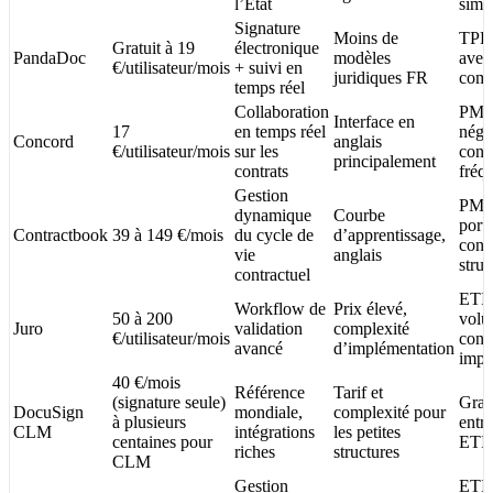
l’État
simp
Signature
Moins de
TPE
Gratuit à 19
électronique
PandaDoc
modèles
avec 
€/utilisateur/mois
+ suivi en
juridiques FR
comm
temps réel
Collaboration
PME
Interface en
17
en temps réel
négo
Concord
anglais
€/utilisateur/mois
sur les
contr
principalement
contrats
fréq
Gestion
PME
dynamique
Courbe
porte
Contractbook
39 à 149 €/mois
du cycle de
d’apprentissage,
cont
vie
anglais
struc
contractuel
ETI 
Workflow de
Prix élevé,
50 à 200
vol
Juro
validation
complexité
€/utilisateur/mois
cont
avancé
d’implémentation
impo
40 €/mois
Référence
Tarif et
(signature seule)
Gran
DocuSign
mondiale,
complexité pour
à plusieurs
entre
CLM
intégrations
les petites
centaines pour
ETI
riches
structures
CLM
Gestion
ETI 