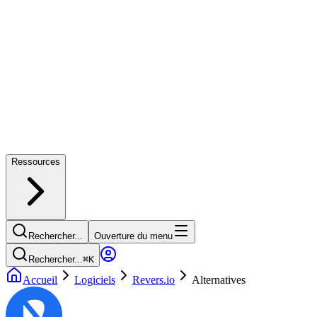
Ressources
Rechercher...
Ouverture du menu
Rechercher...
⌘
K
Accueil
Logiciels
Revers.io
Alternatives