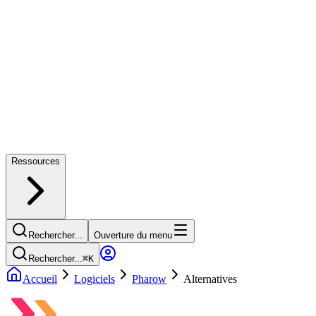
Ressources
Rechercher...
Ouverture du menu
Rechercher...
⌘
K
Accueil
Logiciels
Pharow
Alternatives