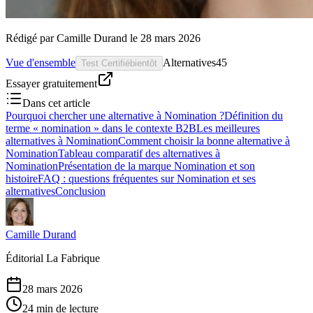
Rédigé par
Camille Durand
le
28 mars 2026
Vue d'ensemble
Alternatives
45
Test Certifié
bientôt
Essayer gratuitement
Dans cet article
Pourquoi chercher une alternative à Nomination ?
Définition du
terme « nomination » dans le contexte B2B
Les meilleures
alternatives à Nomination
Comment choisir la bonne alternative à
Nomination
Tableau comparatif des alternatives à
Nomination
Présentation de la marque Nomination et son
histoire
FAQ : questions fréquentes sur Nomination et ses
alternatives
Conclusion
Camille Durand
Éditorial La Fabrique
28 mars 2026
24 min de lecture